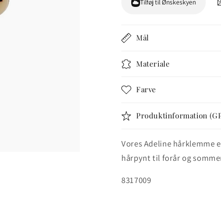
Tilføj til Ønskeskyen
Adeline
Adeline
Hårklemme
Hårkle
-
-
Sort/Beige
Sort/Bei
Mål
Materiale
Farve
Produktinformation (G
Vores Adeline hårklemme er
hårpynt til forår og sommer.
SKU:
8317009