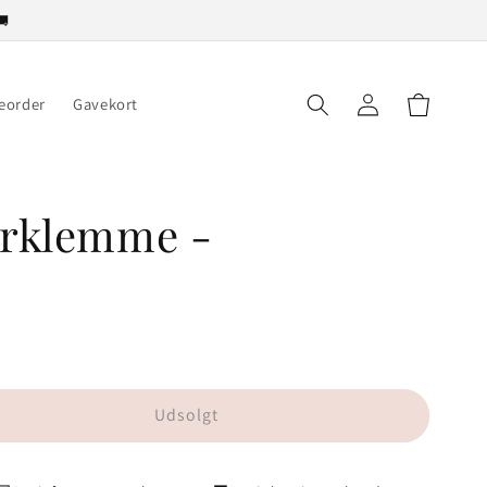
🚚
Log
kurv
eorder
Gavekort
ind
årklemme -
Udsolgt