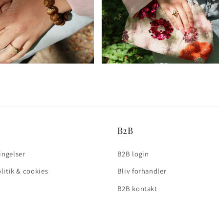
B2B
ingelser
B2B login
olitik & cookies
Bliv forhandler
g
B2B kontakt