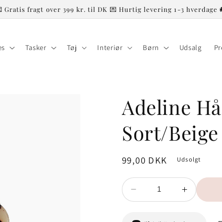
 Gratis fragt over 399 kr. til DK 💌 Hurtig levering 1-3 hverdage 
es
Tasker
Tøj
Interiør
Børn
Udsalg
Pr
Adeline H
Sort/Beige
Normalpris
99,00 DKK
Udsolgt
Reducer
Øg
antallet
antallet
for
for