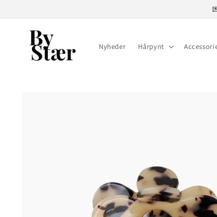

Gå til indhold
Nyheder
Hårpynt
Accessori
Gå til
produktoplysninger