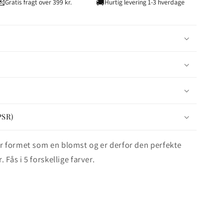
💌
🚚
Gratis fragt over 399 kr.
Hurtig levering 1-3 hverdage
mme
ge
PSR)
 formet som en blomst og er derfor den perfekte
 Fås i 5 forskellige farver.