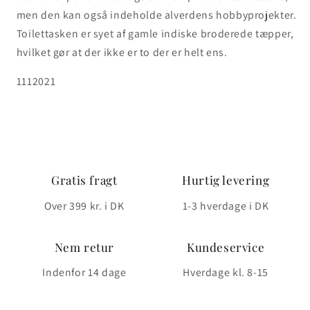
men den kan også indeholde alverdens hobbyprojekter.
Toilettasken er syet af gamle indiske broderede tæpper,
hvilket gør at der ikke er to der er helt ens.
SKU:
1112021
Gratis fragt
Hurtig levering
Over 399 kr. i DK
1-3 hverdage i DK
Nem retur
Kundeservice
Indenfor 14 dage
Hverdage kl. 8-15