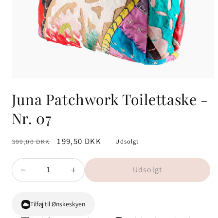
Juna Patchwork Toilettaske -
Nr. 07
Normalpris
Udsalgspris
199,50 DKK
Udsolgt
399,00 DKK
Udsolgt
Reducer
Øg
antallet
antallet
for
for
Tilføj til Ønskeskyen
Juna
Juna
Patchwork
Patchwork