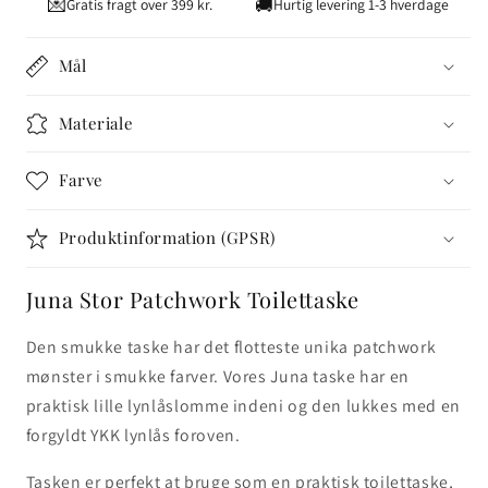
💌
🚚
Gratis fragt over 399 kr.
Hurtig levering 1-3 hverdage
Toilettaske
Toilettaske
-
-
Mål
Nr.
Nr.
07
07
Materiale
Farve
Produktinformation (GPSR)
Juna Stor Patchwork Toilettaske
Den smukke taske har det flotteste unika patchwork
mønster i smukke farver. Vores Juna taske har en
praktisk lille lynlåslomme indeni og den lukkes med en
forgyldt YKK lynlås foroven.
Tasken er perfekt at bruge som en praktisk toilettaske,