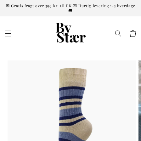
💌 Gratis fragt over 399 kr. til DK 💌 Hurtig levering 1-3 hverdage
Gå til indhold
🚚
kurv
å til
roduktoplysninger