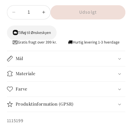
Udsolgt
Reducer
Øg
antallet
antallet
for
for
Tilføj til Ønskeskyen
Strømper
Strømper
-
-
💌
🚚
Gratis fragt over 399 kr.
Hurtig levering 1-3 hverdage
Onesize
Onesize
-
-
Mål
Gylden/Blå
Gylden/Blå
Striber
Striber
Materiale
Farve
Produktinformation (GPSR)
SKU:
1115199