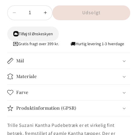
Udsolgt
Reducer
Øg
antallet
antallet
for
for
Tilføj til Ønskeskyen
Trille
Trille
Suzani
Suzani
💌
🚚
Gratis fragt over 399 kr.
Hurtig levering 1-3 hverdage
Kantha
Kantha
Pudebetræk
Pudebetræk
Mål
-
-
Nr.
Nr.
86
86
Materiale
Farve
Produktinformation (GPSR)
Trille Suzani Kantha Pudebetræk er et virkelig fint
betræk, fremstillet af gamle Kantha tæpper. Der er