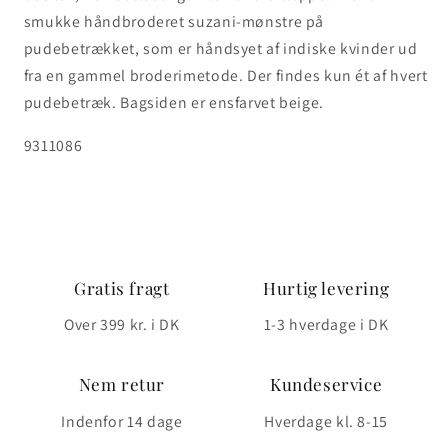
smukke håndbroderet suzani-mønstre på
pudebetrækket, som er håndsyet af indiske kvinder ud
fra en gammel broderimetode. Der findes kun ét af hvert
pudebetræk. Bagsiden er ensfarvet beige.
SKU:
9311086
Gratis fragt
Hurtig levering
Over 399 kr. i DK
1-3 hverdage i DK
Nem retur
Kundeservice
Indenfor 14 dage
Hverdage kl. 8-15